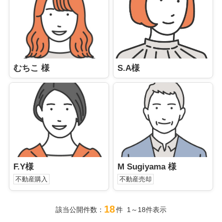
むちこ 様
S.A様
F.Y様
M Sugiyama 様
不動産購入
不動産売却
18
該当公開件数：
件 1～18件表示