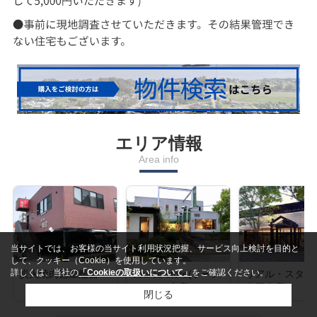
エリア情報
Area info
当サイトでは、お客様の当サイト利用状況把握、サービス向上検討を目的と
して、クッキー（Cookie）を使用しています。
詳しくは、当社の
「Cookieの取扱いについて」
をご確認ください。
炭火焼肉徳重離宮
source store(ソース
リアル・スタイ
ストア) 本店
古屋東店
閉じる