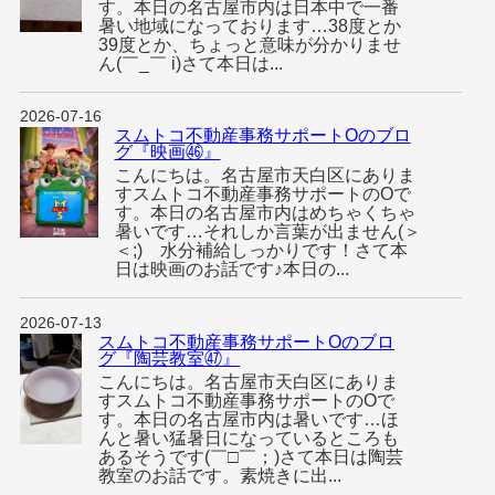
す。本日の名古屋市内は日本中で一番
暑い地域になっております…38度とか
39度とか、ちょっと意味が分かりませ
ん(￣_￣ i)さて本日は...
2026-07-16
スムトコ不動産事務サポートOのブロ
グ『映画㊻』
こんにちは。名古屋市天白区にありま
すスムトコ不動産事務サポートのOで
す。本日の名古屋市内はめちゃくちゃ
暑いです…それしか言葉が出ません(＞
＜;) 水分補給しっかりです！さて本
日は映画のお話です♪本日の...
2026-07-13
スムトコ不動産事務サポートOのブロ
グ『陶芸教室㊼』
こんにちは。名古屋市天白区にありま
すスムトコ不動産事務サポートのOで
す。本日の名古屋市内は暑いです…ほ
んと暑い猛暑日になっているところも
あるそうです(￣□￣；)さて本日は陶芸
教室のお話です。素焼きに出...