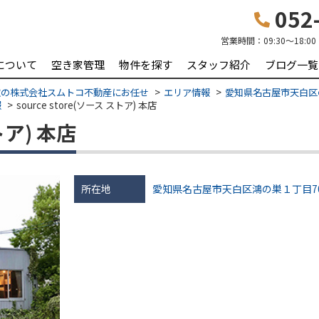
052-
営業時間：
09:30〜18:00
について
空き家管理
物件を探す
スタッフ紹介
ブログ一覧
取の株式会社スムトコ不動産にお任せ
エリア情報
愛知県名古屋市天白区
報
source store(ソース ストア) 本店
ストア) 本店
所在地
愛知県名古屋市天白区鴻の巣１丁目7