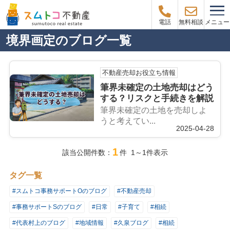
メニュー
電話
無料相談
境界画定のブログ一覧
不動産売却お役立ち情報
筆界未確定の土地売却はどう
する？リスクと手続きを解説
筆界未確定の土地を売却しよ
うと考えてい...
2025-04-28
1
該当公開件数：
件 1～1件表示
タグ一覧
#スムトコ事務サポートOのブログ
#不動産売却
#事務サポートSのブログ
#日常
#子育て
#相続
#代表村上のブログ
#地域情報
#久泉ブログ
#相続