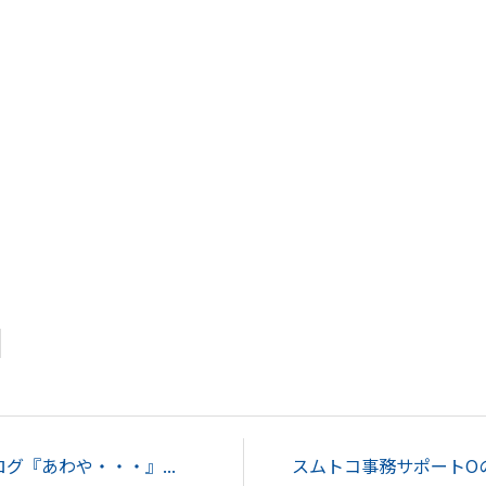
グ『あわや・・・』...
スムトコ事務サポートOの