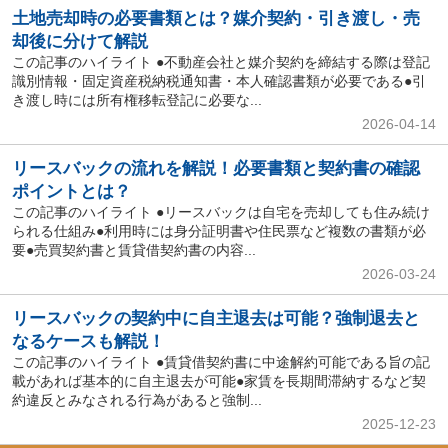
土地売却時の必要書類とは？媒介契約・引き渡し・売
却後に分けて解説
この記事のハイライト ●不動産会社と媒介契約を締結する際は登記
識別情報・固定資産税納税通知書・本人確認書類が必要である●引
き渡し時には所有権移転登記に必要な...
2026-04-14
リースバックの流れを解説！必要書類と契約書の確認
ポイントとは？
この記事のハイライト ●リースバックは自宅を売却しても住み続け
られる仕組み●利用時には身分証明書や住民票など複数の書類が必
要●売買契約書と賃貸借契約書の内容...
2026-03-24
リースバックの契約中に自主退去は可能？強制退去と
なるケースも解説！
この記事のハイライト ●賃貸借契約書に中途解約可能である旨の記
載があれば基本的に自主退去が可能●家賃を長期間滞納するなど契
約違反とみなされる行為があると強制...
2025-12-23