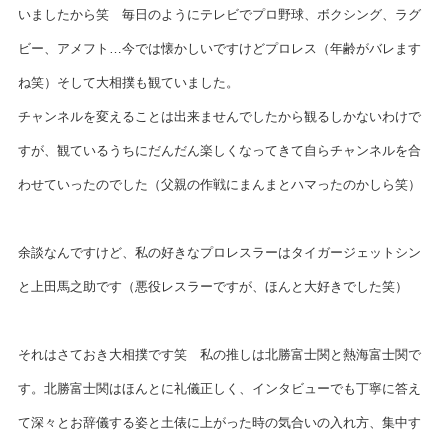
いましたから笑 毎日のようにテレビでプロ野球、ボクシング、ラグ
ビー、アメフト…今では懐かしいですけどプロレス（年齢がバレます
ね笑）
そして大相撲も観ていました。
チャンネルを変えることは出来ませんでしたから観るしかないわけで
すが、観ているうちにだんだん楽しくなってきて自らチャンネルを合
わせていったのでした（父親の作戦にまんまとハマったのかしら笑）
余談なんですけど、私の好きなプロレスラーはタイガージェットシン
と上田馬之助です（悪役レスラーですが、ほんと大好きでした笑）
それはさておき大相撲です笑 私の推しは北勝富士関と熱海富士関で
す。北勝富士関はほんとに礼儀正しく、インタビューでも丁寧に答え
て深々とお辞儀する姿と土俵に上がった時の気合いの入れ方、集中す