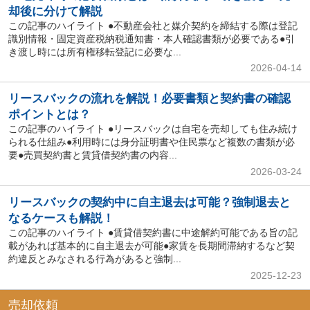
却後に分けて解説
この記事のハイライト ●不動産会社と媒介契約を締結する際は登記
識別情報・固定資産税納税通知書・本人確認書類が必要である●引
き渡し時には所有権移転登記に必要な...
2026-04-14
リースバックの流れを解説！必要書類と契約書の確認
ポイントとは？
この記事のハイライト ●リースバックは自宅を売却しても住み続け
られる仕組み●利用時には身分証明書や住民票など複数の書類が必
要●売買契約書と賃貸借契約書の内容...
2026-03-24
リースバックの契約中に自主退去は可能？強制退去と
なるケースも解説！
この記事のハイライト ●賃貸借契約書に中途解約可能である旨の記
載があれば基本的に自主退去が可能●家賃を長期間滞納するなど契
約違反とみなされる行為があると強制...
2025-12-23
売却依頼