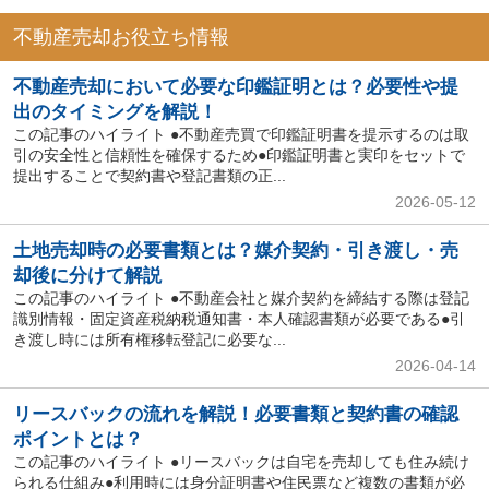
不動産売却お役立ち情報
不動産売却において必要な印鑑証明とは？必要性や提
出のタイミングを解説！
この記事のハイライト ●不動産売買で印鑑証明書を提示するのは取
引の安全性と信頼性を確保するため●印鑑証明書と実印をセットで
提出することで契約書や登記書類の正...
2026-05-12
土地売却時の必要書類とは？媒介契約・引き渡し・売
却後に分けて解説
この記事のハイライト ●不動産会社と媒介契約を締結する際は登記
識別情報・固定資産税納税通知書・本人確認書類が必要である●引
き渡し時には所有権移転登記に必要な...
2026-04-14
リースバックの流れを解説！必要書類と契約書の確認
ポイントとは？
この記事のハイライト ●リースバックは自宅を売却しても住み続け
られる仕組み●利用時には身分証明書や住民票など複数の書類が必