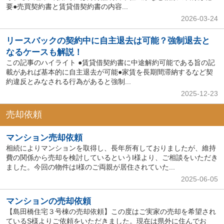
要●売買契約書と賃貸借契約書の内容...
2026-03-24
リースバックの契約中に自主退去は可能？強制退去と
なるケースも解説！
この記事のハイライト ●賃貸借契約書に中途解約可能である旨の記
載があれば基本的に自主退去が可能●家賃を長期間滞納するなど契
約違反とみなされる行為があると強制...
2025-12-23
売却依頼
マンション売却依頼
相続によりマンションを取得し、長年所有しておりましたが、維持
費の関係から売却を検討しているというI様より、ご相談をいただき
ました。今回の物件はI様のご両親が居住されていた...
2025-06-05
マンションの売却依頼
【島田橋住宅３号棟の売却依頼】この度はご実家の売却を希望され
ているS様よりご依頼をいただきました。現在は県外に住んでお