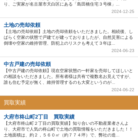
り、ご実家が名古屋市天白区にある「島田橋住宅３号棟」...
2024-12-25
土地の売却依頼
【土地の売却依頼】土地の売却依頼をいただきました。相続後、し
ばらく空家の状態で戸建てが建っておりましたが、自然災害による
倒壊や空家の維持管理、防犯上のリスクも考えて３年ほ...
2024-06-23
中古戸建の売却依頼
【中古戸建の売却依頼】現在空家状態の一軒家を売却してほしいと
の相談をいただきました。所有者様は共有で複数名お見えですが、
誰も住む予定が無く、維持管理するのも大変というのが...
2024-06-22
買取実績
大府市柊山町2丁目 買取実績
【大府市柊山町２丁目の買取実績】知り合いの不動産業者さんよ
り、大府市で人気の柊山町で土地の買取情報をいただきました！！
土地面積は、約２，５６０㎡（約７７４坪）で、弊社の造...