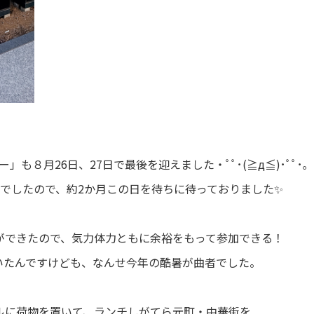
も８月26日、27日で最後を迎えました・ﾟﾟ･(≧д≦)･ﾟﾟ･｡
月でしたので、約2か月この日を待ちに待っておりました✨
ができたので、気力体力ともに余裕をもって参加できる！
いたんですけども、なんせ今年の酷暑が曲者でした。
ルに荷物を置いて、ランチしがてら元町・中華街を