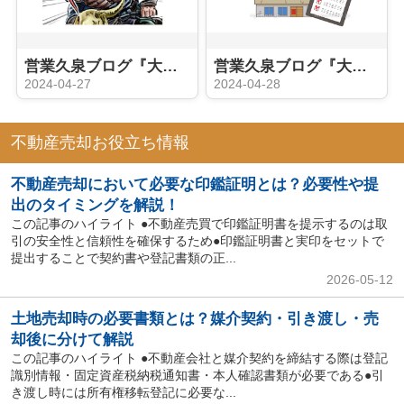
営業久泉ブログ『大家さんへの道②（久泉立志編）』
営業久泉ブログ『大家さんへの道③（インプット セミナー編）』
2024-04-27
2024-04-28
不動産売却お役立ち情報
不動産売却において必要な印鑑証明とは？必要性や提
出のタイミングを解説！
この記事のハイライト ●不動産売買で印鑑証明書を提示するのは取
引の安全性と信頼性を確保するため●印鑑証明書と実印をセットで
提出することで契約書や登記書類の正...
2026-05-12
土地売却時の必要書類とは？媒介契約・引き渡し・売
却後に分けて解説
この記事のハイライト ●不動産会社と媒介契約を締結する際は登記
識別情報・固定資産税納税通知書・本人確認書類が必要である●引
き渡し時には所有権移転登記に必要な...