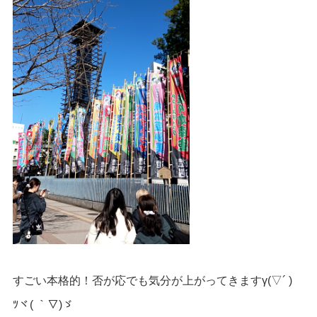
すごい本格的！否が応でも気分が上がってきますγ(▽´ )
ﾂヾ( ｀▽)ゞ