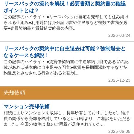
リースバックの流れを解説！必要書類と契約書の確認
ポイントとは？
この記事のハイライト ●リースバックは自宅を売却しても住み続け
られる仕組み●利用時には身分証明書や住民票など複数の書類が必
要●売買契約書と賃貸借契約書の内容...
2026-03-24
リースバックの契約中に自主退去は可能？強制退去と
なるケースも解説！
この記事のハイライト ●賃貸借契約書に中途解約可能である旨の記
載があれば基本的に自主退去が可能●家賃を長期間滞納するなど契
約違反とみなされる行為があると強制...
2025-12-23
売却依頼
マンション売却依頼
相続によりマンションを取得し、長年所有しておりましたが、維持
費の関係から売却を検討しているというI様より、ご相談をいただき
ました。今回の物件はI様のご両親が居住されていた...
2025-06-05