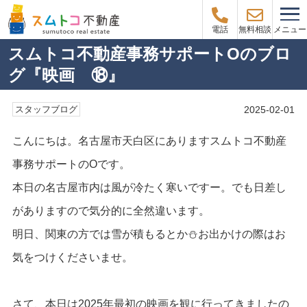
メニュー
電話
無料相談
スムトコ不動産事務サポートOのブロ
グ『映画 ⑱』
2025-02-01
スタッフブログ
こんにちは。名古屋市天白区にあります
スムトコ不動産
事務サポートのOです。
本日の名古屋市内は風が冷たく寒いですー。でも日差し
がありますので気分的に全然違います。
明日、関東の方では雪が積もるとか⛄お出かけの際はお
気をつけくださいませ。
さて、本日は2025年最初の映画を観に行ってきましたの