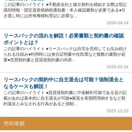
この記事のハイライト ●不動産会社と媒介契約を締結する際は登記
識別情報・固定資産税納税通知書・本人確認書類が必要である●引
き渡し時には所有権移転登記に必要な...
2026-04-14
リースバックの流れを解説！必要書類と契約書の確認
ポイントとは？
この記事のハイライト ●リースバックは自宅を売却しても住み続け
られる仕組み●利用時には身分証明書や住民票など複数の書類が必
要●売買契約書と賃貸借契約書の内容...
2026-03-24
リースバックの契約中に自主退去は可能？強制退去と
なるケースも解説！
この記事のハイライト ●賃貸借契約書に中途解約可能である旨の記
載があれば基本的に自主退去が可能●家賃を長期間滞納するなど契
約違反とみなされる行為があると強制...
2025-12-23
売却依頼