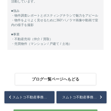
活動しています。
■強み
・物件調査レポートとポスティングチラシで魅力をアピール
・物件をよりよく見せるために360°パノラマ画像や動画で室
内の様子を撮影
■事業
・不動産売却（仲介 / 買取）
・売買物件（マンション / 戸建て / 土地）
ブログ一覧ページへもどる
スムトコ不動産事務サポートOのブログ『映画 回顧録❻』...
スムトコ不動産事務サポートOのブログ『映画㉗』...