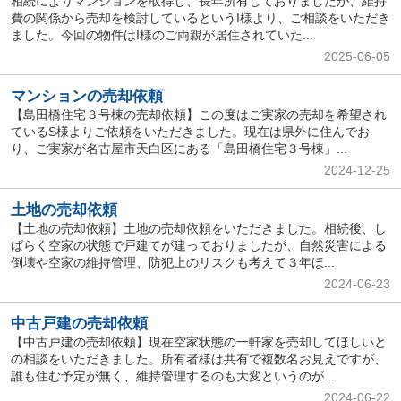
相続によりマンションを取得し、長年所有しておりましたが、維持
費の関係から売却を検討しているというI様より、ご相談をいただき
ました。今回の物件はI様のご両親が居住されていた...
2025-06-05
マンションの売却依頼
【島田橋住宅３号棟の売却依頼】この度はご実家の売却を希望され
ているS様よりご依頼をいただきました。現在は県外に住んでお
り、ご実家が名古屋市天白区にある「島田橋住宅３号棟」...
2024-12-25
土地の売却依頼
【土地の売却依頼】土地の売却依頼をいただきました。相続後、し
ばらく空家の状態で戸建てが建っておりましたが、自然災害による
倒壊や空家の維持管理、防犯上のリスクも考えて３年ほ...
2024-06-23
中古戸建の売却依頼
【中古戸建の売却依頼】現在空家状態の一軒家を売却してほしいと
の相談をいただきました。所有者様は共有で複数名お見えですが、
誰も住む予定が無く、維持管理するのも大変というのが...
2024-06-22