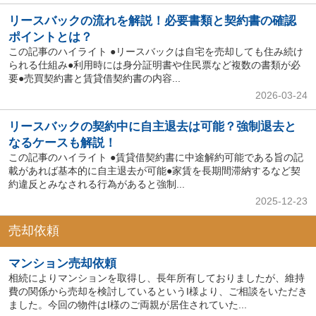
リースバックの流れを解説！必要書類と契約書の確認
ポイントとは？
この記事のハイライト ●リースバックは自宅を売却しても住み続け
られる仕組み●利用時には身分証明書や住民票など複数の書類が必
要●売買契約書と賃貸借契約書の内容...
2026-03-24
リースバックの契約中に自主退去は可能？強制退去と
なるケースも解説！
この記事のハイライト ●賃貸借契約書に中途解約可能である旨の記
載があれば基本的に自主退去が可能●家賃を長期間滞納するなど契
約違反とみなされる行為があると強制...
2025-12-23
売却依頼
マンション売却依頼
相続によりマンションを取得し、長年所有しておりましたが、維持
費の関係から売却を検討しているというI様より、ご相談をいただき
ました。今回の物件はI様のご両親が居住されていた...