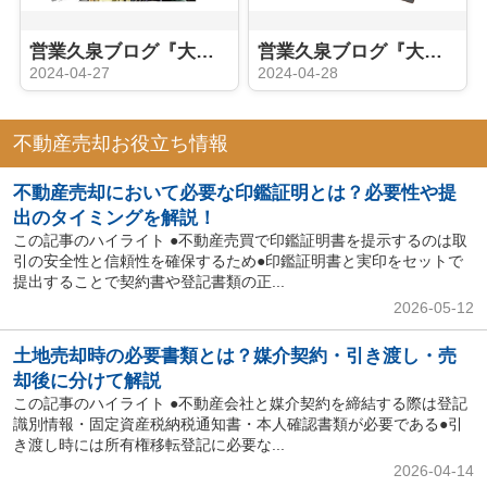
営業久泉ブログ『大家さんへの道②（久泉立志編）』
営業久泉ブログ『大家さんへの道③（インプット セミナー編）』
2024-04-27
2024-04-28
不動産売却お役立ち情報
不動産売却において必要な印鑑証明とは？必要性や提
出のタイミングを解説！
この記事のハイライト ●不動産売買で印鑑証明書を提示するのは取
引の安全性と信頼性を確保するため●印鑑証明書と実印をセットで
提出することで契約書や登記書類の正...
2026-05-12
土地売却時の必要書類とは？媒介契約・引き渡し・売
却後に分けて解説
この記事のハイライト ●不動産会社と媒介契約を締結する際は登記
識別情報・固定資産税納税通知書・本人確認書類が必要である●引
き渡し時には所有権移転登記に必要な...
2026-04-14