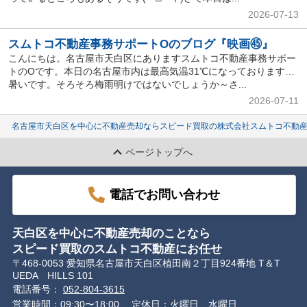
2026-07-13
スムトコ不動産事務サポートOのブログ『映画㊺』
こんにちは。名古屋市天白区にありますスムトコ不動産事務サポー
トのOです。本日の名古屋市内は最高気温31℃になっております…
暑いです。そろそろ梅雨明けではないでしょうか～さ...
2026-07-11
名古屋市天白区を中心に不動産売却ならスピード買取の株式会社スムトコ不動
ページトップへ
電話でお問い合わせ
天白区を中心に不動産売却のことなら
スピード買取のスムトコ不動産にお任せ
〒468-0053 愛知県名古屋市天白区植田南２丁目924番地 T＆T
UEDA HILLS 101
電話番号：
052-804-3615
営業時間：09:30〜18:00
定休日：火曜日 水曜日