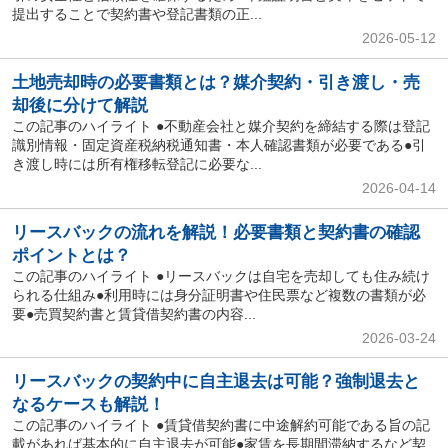
提出することで契約書や登記書類の正...
2026-05-12
土地売却時の必要書類とは？媒介契約・引き渡し・売
却後に分けて解説
この記事のハイライト ●不動産会社と媒介契約を締結する際は登記
識別情報・固定資産税納税通知書・本人確認書類が必要である●引
き渡し時には所有権移転登記に必要な...
2026-04-14
リースバックの流れを解説！必要書類と契約書の確認
ポイントとは？
この記事のハイライト ●リースバックは自宅を売却しても住み続け
られる仕組み●利用時には身分証明書や住民票など複数の書類が必
要●売買契約書と賃貸借契約書の内容...
2026-03-24
リースバックの契約中に自主退去は可能？強制退去と
なるケースも解説！
この記事のハイライト ●賃貸借契約書に中途解約可能である旨の記
載があれば基本的に自主退去が可能●家賃を長期間滞納するなど契