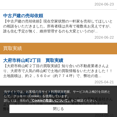
2024-06-23
中古戸建の売却依頼
【中古戸建の売却依頼】現在空家状態の一軒家を売却してほしいと
の相談をいただきました。所有者様は共有で複数名お見えですが、
誰も住む予定が無く、維持管理するのも大変というのが...
2024-06-22
買取実績
大府市柊山町2丁目 買取実績
【大府市柊山町２丁目の買取実績】知り合いの不動産業者さんよ
り、大府市で人気の柊山町で土地の買取情報をいただきました！！
土地面積は、約２，５６０㎡（約７７４坪）で、弊社の造...
2025-04-21
当サイトでは、お客様の当サイト利用状況把握、サービス向上検討を目的と
大府市柊山町２丁目 買取実績
して、クッキー（Cookie）を使用しています。
【大府市柊山町２丁目 土地買取実績】知り合いの不動産会社さん
詳しくは、当社の
「Cookieの取扱いについて」
をご確認ください。
より、久しぶり（１０年ぶり位かな?）に連絡をいただきました。
閉じる
弊社が大府市柊山町２丁目で土地を所有しているのです...
2024-05-11